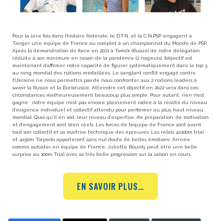
Pour la 1ère fois dans l’histoire fédérale, le D.T.N. et la C.N.PSP engagent à
Tanger une équipe de France au complet à un championnat du Monde de PSP.
Après la démonstration de force en 2021 à Toms’k (Russie) de notre délégation
réduite à son minimum en raison de la pandémie (2 nageurs), l’objectif est
maintenant d’affirmer notre capacité de figurer systématiquement dans le top 3
au rang mondial des nations médaillées. Le sanglant conflit engagé contre
l’Ukraine ne nous permettra pas de nous confronter aux 2 nations leaders à
savoir la Russie et la Biélorussie. Atteindre cet objectif en 2022 sera dans ces
circonstances malheureusement beaucoup plus simple. Pour autant, rien n’est
gagné : notre équipe n’est pas encore pleinement rodée à la réalité du niveau
d’exigence individuel et collectif attendu pour performer au plus haut niveau
mondial. Quoi qu’il en soit, leur niveau d’expertise, de préparation, de motivation
et d’engagement sont bien réels. Les forces de l’équipe de France sont avant
tout son collectif et sa maitrise technique des épreuves. Les relais 4x100m trial
et 4x50m Torpedo apporteront sans nul doute de belles émotions. Arrivée
comme outsider en équipe de France, Juliette Bourdy peut être une belle
surprise au 100m Trial avec sa très belle progression sur la saison en cours.
EN SAVOIR PLUS…