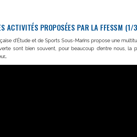
ES ACTIVITÉS PROPOSÉES PAR LA FFESSM (1/3
çaise d’Étude et de Sports Sous-Marins propose une multitud
ouverte sont bien souvent, pour beaucoup d’entre nous, la 
ur…