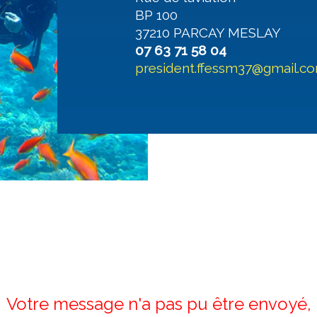
BP 100
37210 PARCAY MESLAY
07 63 71 58 04
president.ffessm37@gmail.c
Votre message n'a pas pu être envoyé,